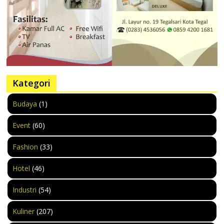
Kategori
Budaya
(1)
Event
(60)
Fashion
(33)
Hotel
(46)
Industri
(54)
Kuliner
(207)