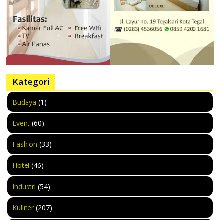
Kategori
Budaya
(1)
Event
(60)
Fashion
(33)
Hotel
(46)
Industri
(54)
Kuliner
(207)