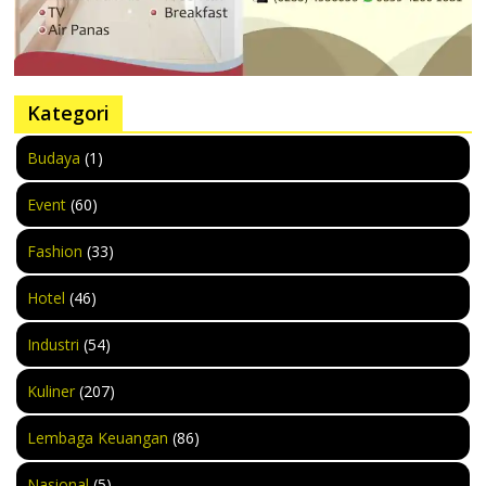
Kategori
Budaya
(1)
Event
(60)
Fashion
(33)
Hotel
(46)
Industri
(54)
Kuliner
(207)
Lembaga Keuangan
(86)
Nasional
(5)