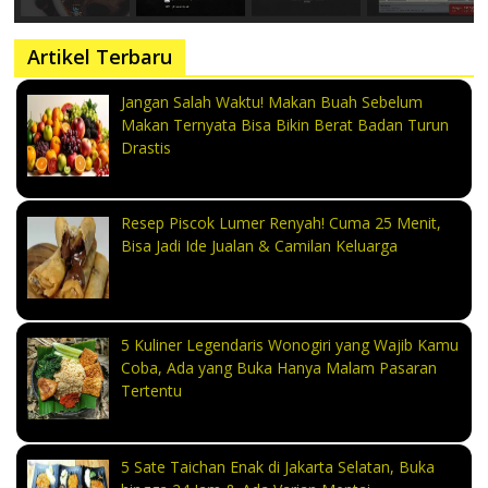
Artikel Terbaru
Jangan Salah Waktu! Makan Buah Sebelum
Makan Ternyata Bisa Bikin Berat Badan Turun
Drastis
Resep Piscok Lumer Renyah! Cuma 25 Menit,
Bisa Jadi Ide Jualan & Camilan Keluarga
5 Kuliner Legendaris Wonogiri yang Wajib Kamu
Coba, Ada yang Buka Hanya Malam Pasaran
Tertentu
5 Sate Taichan Enak di Jakarta Selatan, Buka