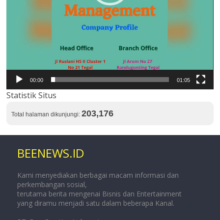
00:00
01:05
Statistik Situs
203,176
Total halaman dikunjungi:
BEENEWS.ID
Kami menyediakan berbagai macam informasi dan
perkembangan sosial,
terutama berita mengenai Bisnis dan Entertainment
yang diramu menjadi satu dalam beberapa Kanal.