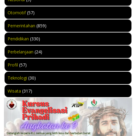
Otomotif
(57)
Pemerintahan
(859)
Pendidikan
(330)
Perbelanjaan
(24)
Profil
(57)
Teknologi
(30)
Wisata
(317)