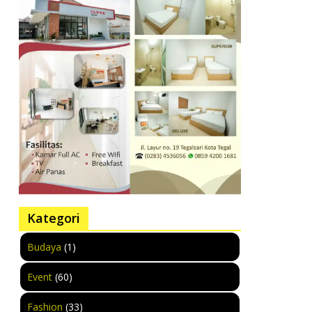
Kategori
Budaya
(1)
Event
(60)
Fashion
(33)