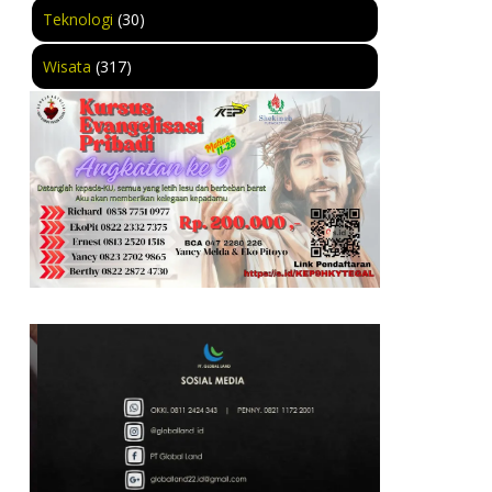
Teknologi
(30)
Wisata
(317)