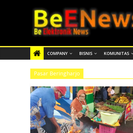
Skip
BEENEWS.ID
to
content
Media
Informasi
Lokal,
Nasional
COMPANY
BISNIS
KOMUNITAS
dan
Internasional
Pasar Beringharjo