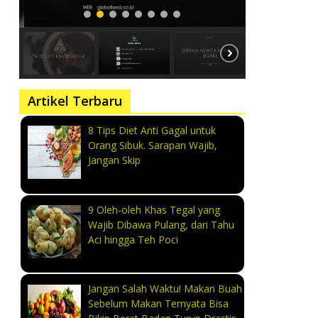
Artikel Terbaru
8 Tips Diet Anti Gagal untuk
Orang Sibuk. Sarapan Wajib,
Jangan Skip
9 Oleh-oleh Khas Tegal yang
Wajib Dibawa Pulang, dari Tahu
Aci hingga Teh Poci
Jangan Salah Waktu! Makan Buah
Sebelum Makan Ternyata Bisa