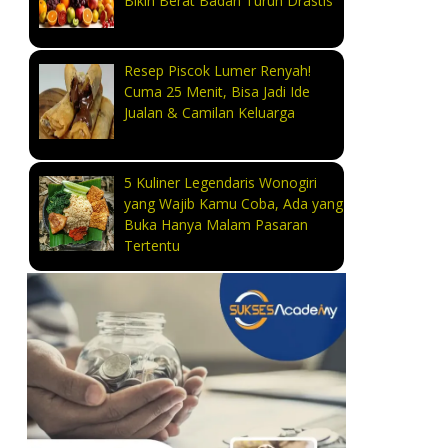
Bikin Berat Badan Turun Drastis
Resep Piscok Lumer Renyah!
Cuma 25 Menit, Bisa Jadi Ide
Jualan & Camilan Keluarga
5 Kuliner Legendaris Wonogiri
yang Wajib Kamu Coba, Ada yang
Buka Hanya Malam Pasaran
Tertentu