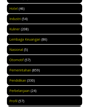
Hotel
(46)
Industri
(54)
Kuliner
(208)
Lembaga Keuangan
(86)
Nasional
(5)
Otomotif
(57)
Pemerintahan
(859)
Pendidikan
(330)
Perbelanjaan
(24)
Profil
(57)