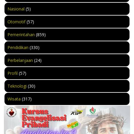
Nasional
(5)
Otomotif
(57)
Pemerintahan
(859)
Pendidikan
(330)
Perbelanjaan
(24)
Profil
(57)
Teknologi
(30)
Wisata
(317)