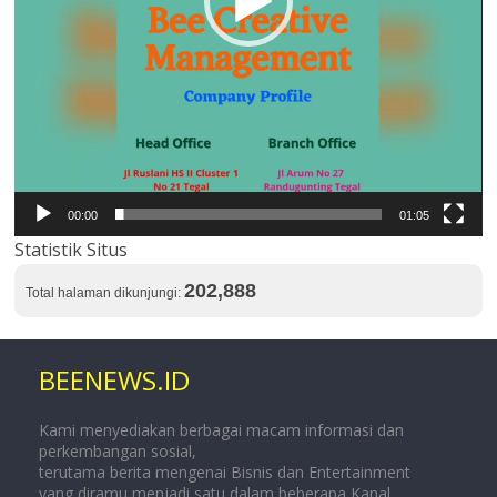
00:00
01:05
Statistik Situs
202,888
Total halaman dikunjungi:
BEENEWS.ID
Kami menyediakan berbagai macam informasi dan
perkembangan sosial,
terutama berita mengenai Bisnis dan Entertainment
yang diramu menjadi satu dalam beberapa Kanal.