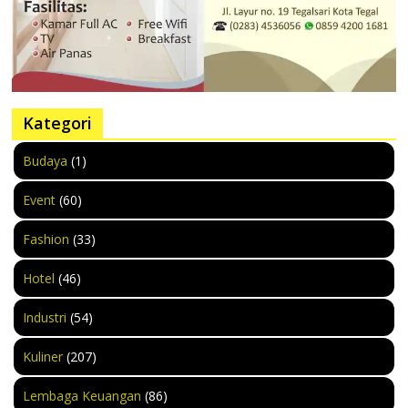
Kategori
Budaya
(1)
Event
(60)
Fashion
(33)
Hotel
(46)
Industri
(54)
Kuliner
(207)
Lembaga Keuangan
(86)