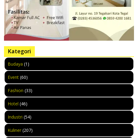
Kategori
Budaya
(1)
Event
(60)
Fashion
(33)
Hotel
(46)
Industri
(54)
Kuliner
(207)