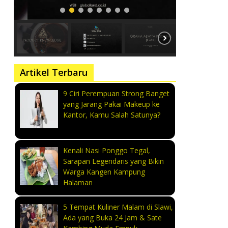
Artikel Terbaru
9 Ciri Perempuan Strong Banget
yang Jarang Pakai Makeup ke
Kantor, Kamu Salah Satunya?
Kenali Nasi Ponggo Tegal,
Sarapan Legendaris yang Bikin
Warga Kangen Kampung
Halaman
5 Tempat Kuliner Malam di Slawi,
Ada yang Buka 24 Jam & Sate