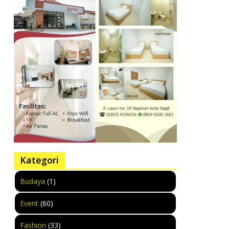
Kategori
Budaya
(1)
Event
(60)
Fashion
(33)