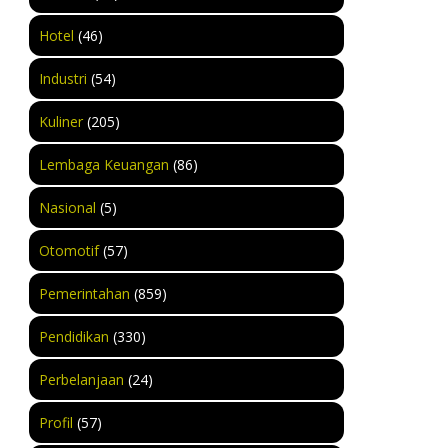
Hotel
(46)
Industri
(54)
Kuliner
(205)
Lembaga Keuangan
(86)
Nasional
(5)
Otomotif
(57)
Pemerintahan
(859)
Pendidikan
(330)
Perbelanjaan
(24)
Profil
(57)