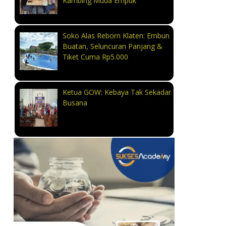
Kambing Muda Empuk
Soko Alas Reborn Klaten: Embun
Buatan, Seluncuran Panjang &
Tiket Cuma Rp5.000
Ketua GOW: Kebaya Tak Sekadar
Busana