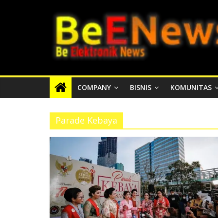
Skip
BEENEWS.ID
to
content
Media
Informasi
Lokal,
Nasional
COMPANY
BISNIS
KOMUNITAS
dan
Internasional
Parade Kebaya