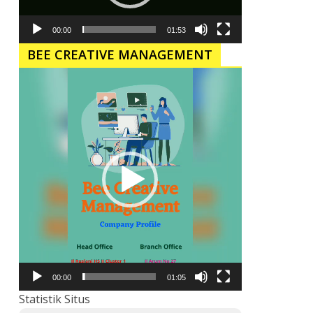
00:00
01:53
BEE CREATIVE MANAGEMENT
Pemutar
Video
00:00
01:05
Statistik Situs