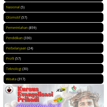
Nasional
(5)
Otomotif
(57)
Pemerintahan
(859)
Pendidikan
(330)
Perbelanjaan
(24)
Profil
(57)
Teknologi
(30)
Wisata
(317)