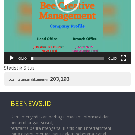
00:00
01:05
Statistik Situs
203,193
Total halaman dikunjungi:
BEENEWS.ID
Kami menyediakan berbagai macam informasi dan
perkembangan sosial,
terutama berita mengenai Bisnis dan Entertainment
yang diramu menjadi satu dalam beberapa Kanal.