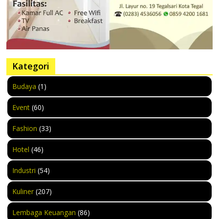
Kategori
Budaya
(1)
Event
(60)
Fashion
(33)
Hotel
(46)
Industri
(54)
Kuliner
(207)
Lembaga Keuangan
(86)