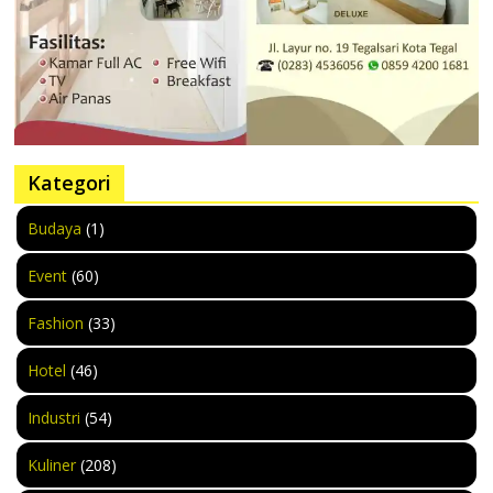
Kategori
Budaya
(1)
Event
(60)
Fashion
(33)
Hotel
(46)
Industri
(54)
Kuliner
(208)