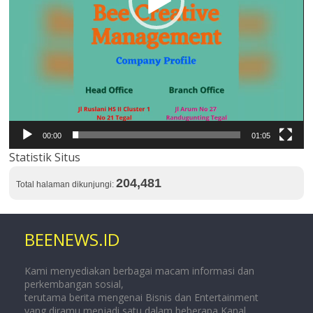
00:00
01:05
Statistik Situs
204,481
Total halaman dikunjungi:
BEENEWS.ID
Kami menyediakan berbagai macam informasi dan
perkembangan sosial,
terutama berita mengenai Bisnis dan Entertainment
yang diramu menjadi satu dalam beberapa Kanal.