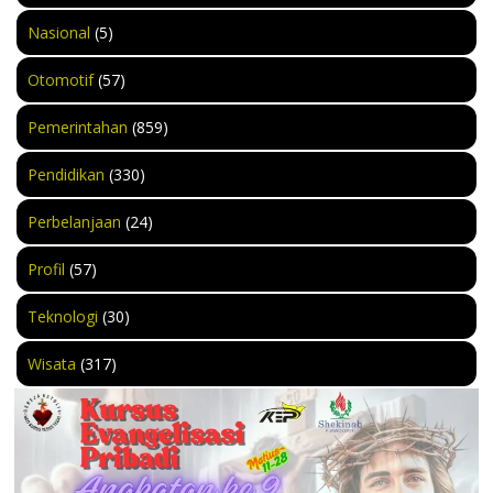
Nasional
(5)
Otomotif
(57)
Pemerintahan
(859)
Pendidikan
(330)
Perbelanjaan
(24)
Profil
(57)
Teknologi
(30)
Wisata
(317)