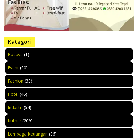
Kategori
Budaya
(1)
Event
(60)
Fashion
(33)
Hotel
(46)
Industri
(54)
Kuliner
(209)
Lembaga Keuangan
(86)