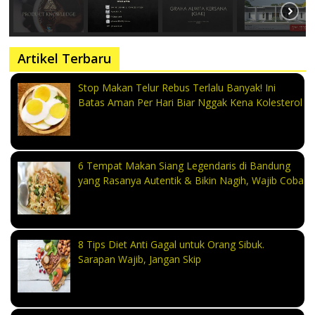
Artikel Terbaru
Stop Makan Telur Rebus Terlalu Banyak! Ini
Batas Aman Per Hari Biar Nggak Kena Kolesterol
6 Tempat Makan Siang Legendaris di Bandung
yang Rasanya Autentik & Bikin Nagih, Wajib Coba
8 Tips Diet Anti Gagal untuk Orang Sibuk.
Sarapan Wajib, Jangan Skip