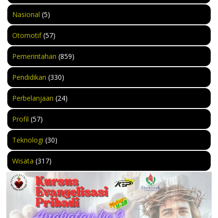
Nasional
(5)
Otomotif
(57)
Pemerintahan
(859)
Pendidikan
(330)
Perbelanjaan
(24)
Profil
(57)
Teknologi
(30)
Wisata
(317)