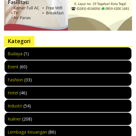
Kategori
Budaya
(1)
Event
(60)
Fashion
(33)
Hotel
(46)
Industri
(54)
Kuliner
(208)
Lembaga Keuangan
(86)