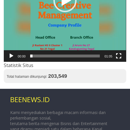
00:00
01:05
Statistik Situs
203,549
Total halaman dikunjungi:
BEENEWS.ID
Kami menyediakan berbagai macam informasi dan
perkembangan sosial,
terutama berita mengenai Bisnis dan Entertainment
yang diramu menjadi satu dalam beberapa Kanal.