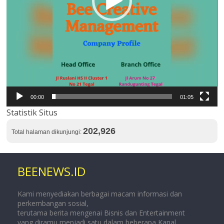
00:00
01:05
Statistik Situs
202,926
Total halaman dikunjungi:
BEENEWS.ID
Kami menyediakan berbagai macam informasi dan
perkembangan sosial,
terutama berita mengenai Bisnis dan Entertainment
yang diramu menjadi satu dalam beberapa Kanal.