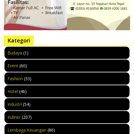
Kategori
Budaya
(1)
Event
(60)
Fashion
(33)
Hotel
(46)
Industri
(54)
Kuliner
(207)
Lembaga Keuangan
(86)