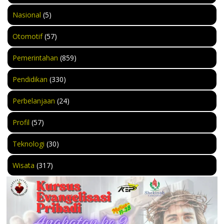
Nasional
(5)
Otomotif
(57)
Pemerintahan
(859)
Pendidikan
(330)
Perbelanjaan
(24)
Profil
(57)
Teknologi
(30)
Wisata
(317)