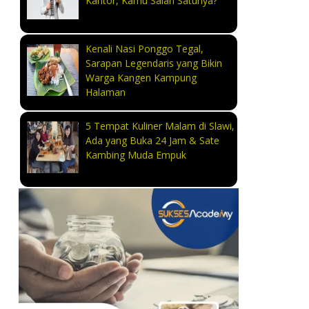
Kantor, Kamu Salah Satunya?
Kenali Nasi Ponggo Tegal,
Sarapan Legendaris yang Bikin
Warga Kangen Kampung
Halaman
5 Tempat Kuliner Malam di Slawi,
Ada yang Buka 24 Jam & Sate
Kambing Muda Empuk