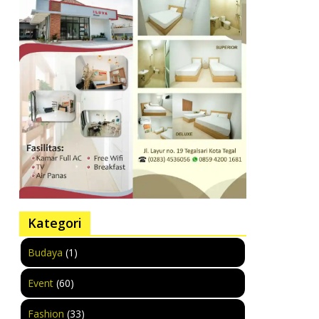
Kategori
Budaya
(1)
Event
(60)
Fashion
(33)