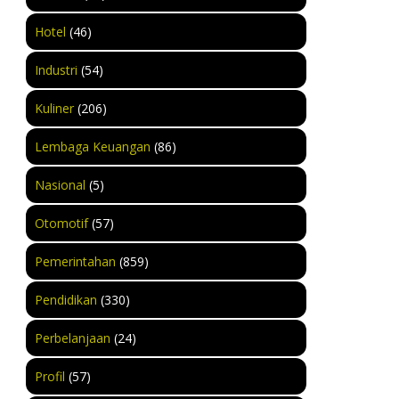
Hotel
(46)
Industri
(54)
Kuliner
(206)
Lembaga Keuangan
(86)
Nasional
(5)
Otomotif
(57)
Pemerintahan
(859)
Pendidikan
(330)
Perbelanjaan
(24)
Profil
(57)