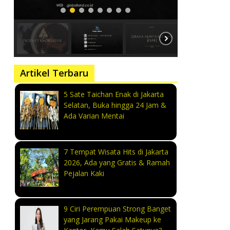
Artikel Terbaru
5 Sate Taichan Enak di Jakarta
Selatan, Buka hingga 24 Jam &
Ada Varian Mentai
7 Tempat Wisata Hits di Jakarta
2026, Ada yang Gratis & Ramah
Pejalan Kaki
9 Ciri Perempuan Strong Banget
yang Jarang Pakai Makeup ke