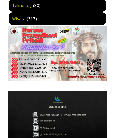
Teknologi
(30)
Wisata
(317)