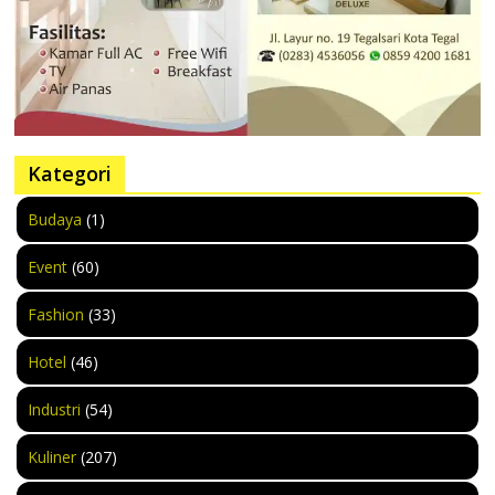
Kategori
Budaya
(1)
Event
(60)
Fashion
(33)
Hotel
(46)
Industri
(54)
Kuliner
(207)