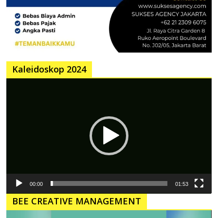
Kaleidoskop 2024
Pemutar
Video
00:00
01:53
BEE CREATIVE MANAGEMENT
Pemutar