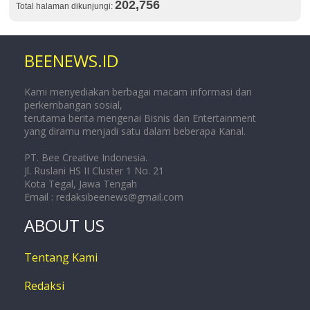
202,756
Total halaman dikunjungi:
BEENEWS.ID
Kami menyediakan berbagai macam informasi dan
perkembangan sosial,
terutama berita mengenai Bisnis dan Entertainment
yang diramu menjadi satu dalam beberapa Kanal.
PT. Bee Creative Indonesia.
Jl. Ruslani HS II Cluster 1 No. 21
Kota Tegal, Jawa Tengah
Email :
redaksibeenews@gmail.com
ABOUT US
Tentang Kami
Redaksi