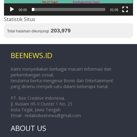
00:00
01:05
Statistik Situs
203,979
Total halaman dikunjungi:
BEENEWS.ID
Kami menyediakan berbagai macam informasi dan
perkembangan sosial,
terutama berita mengenai Bisnis dan Entertainment
yang diramu menjadi satu dalam beberapa Kanal.
PT. Bee Creative Indonesia.
Jl. Ruslani HS II Cluster 1 No. 21
Kota Tegal, Jawa Tengah
Email :
redaksibeenews@gmail.com
ABOUT US