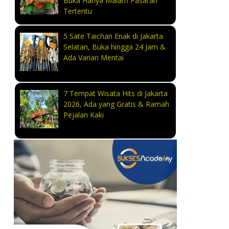
Buka Hanya Malam Pasaran
Tertentu
5 Sate Taichan Enak di Jakarta
Selatan, Buka hingga 24 Jam &
Ada Varian Mentai
7 Tempat Wisata Hits di Jakarta
2026, Ada yang Gratis & Ramah
Pejalan Kaki