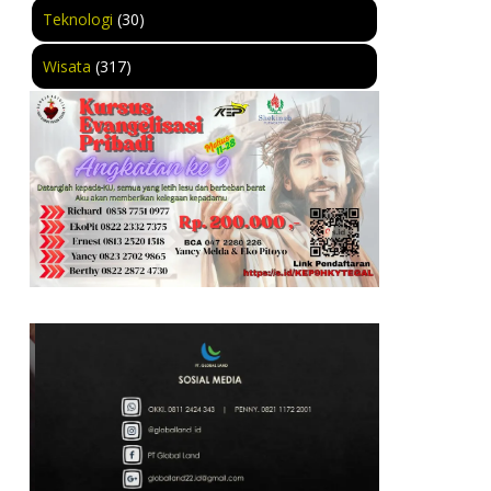
Teknologi
(30)
Wisata
(317)