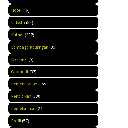
Hotel
(46)
Industri
(54)
Kuliner
(207)
Lembaga Keuangan
(86)
Nasional
(5)
Otomotif
(57)
Pemerintahan
(859)
Pendidikan
(330)
Perbelanjaan
(24)
Profil
(57)