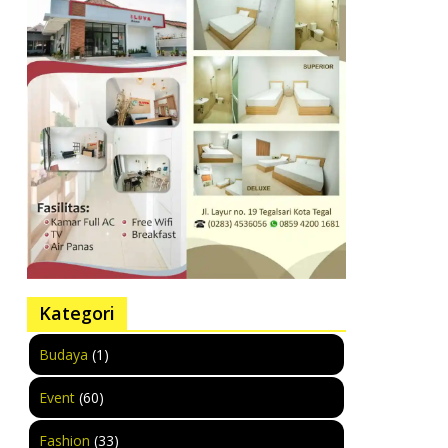
Kategori
Budaya
(1)
Event
(60)
Fashion
(33)