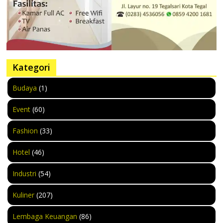
Kategori
Budaya
(1)
Event
(60)
Fashion
(33)
Hotel
(46)
Industri
(54)
Kuliner
(207)
Lembaga Keuangan
(86)