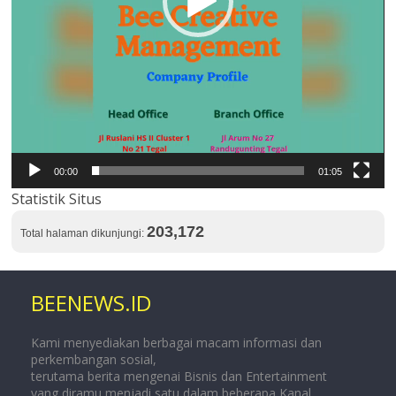
00:00
01:05
Statistik Situs
203,172
Total halaman dikunjungi:
BEENEWS.ID
Kami menyediakan berbagai macam informasi dan
perkembangan sosial,
terutama berita mengenai Bisnis dan Entertainment
yang diramu menjadi satu dalam beberapa Kanal.