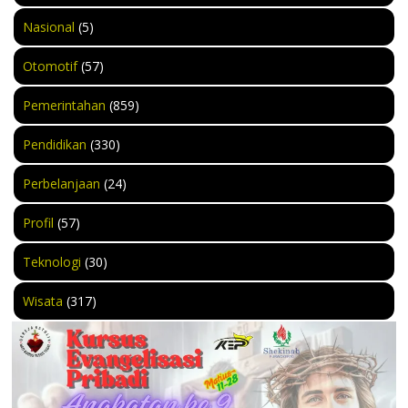
Nasional
(5)
Otomotif
(57)
Pemerintahan
(859)
Pendidikan
(330)
Perbelanjaan
(24)
Profil
(57)
Teknologi
(30)
Wisata
(317)