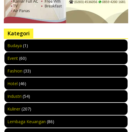
Kategori
Budaya
(1)
Event
(60)
Fashion
(33)
Hotel
(46)
Industri
(54)
Kuliner
(207)
Lembaga Keuangan
(86)