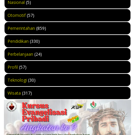
Nasional
(5)
Otomotif
(57)
Pemerintahan
(859)
Pendidikan
(330)
Perbelanjaan
(24)
Profil
(57)
Teknologi
(30)
Wisata
(317)