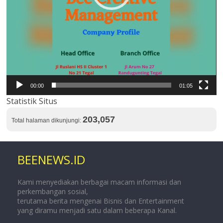
00:00
01:05
Statistik Situs
203,057
Total halaman dikunjungi:
BEENEWS.ID
Kami menyediakan berbagai macam informasi dan
perkembangan sosial,
terutama berita mengenai Bisnis dan Entertainment
yang diramu menjadi satu dalam beberapa Kanal.