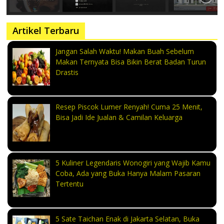
Artikel Terbaru
Jangan Salah Waktu! Makan Buah Sebelum
Makan Ternyata Bisa Bikin Berat Badan Turun
Drastis
Resep Piscok Lumer Renyah! Cuma 25 Menit,
Bisa Jadi Ide Jualan & Camilan Keluarga
5 Kuliner Legendaris Wonogiri yang Wajib Kamu
Coba, Ada yang Buka Hanya Malam Pasaran
Tertentu
5 Sate Taichan Enak di Jakarta Selatan, Buka