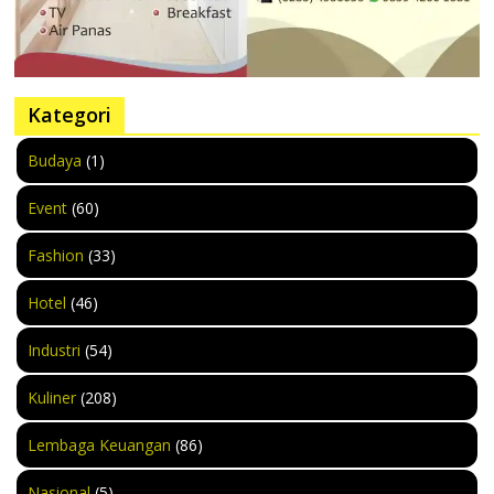
Kategori
Budaya
(1)
Event
(60)
Fashion
(33)
Hotel
(46)
Industri
(54)
Kuliner
(208)
Lembaga Keuangan
(86)
Nasional
(5)