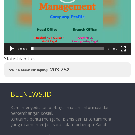
00:00
01:05
Statistik Situs
203,752
Total halaman dikunjungi:
BEENEWS.ID
Kami menyediakan berbagai macam informasi dan
perkembangan sosial,
terutama berita mengenai Bisnis dan Entertainment
yang diramu menjadi satu dalam beberapa Kanal.