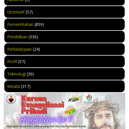
Otomotif
(57)
Pemerintahan
(859)
Pendidikan
(330)
Perbelanjaan
(24)
Profil
(57)
Teknologi
(30)
Wisata
(317)