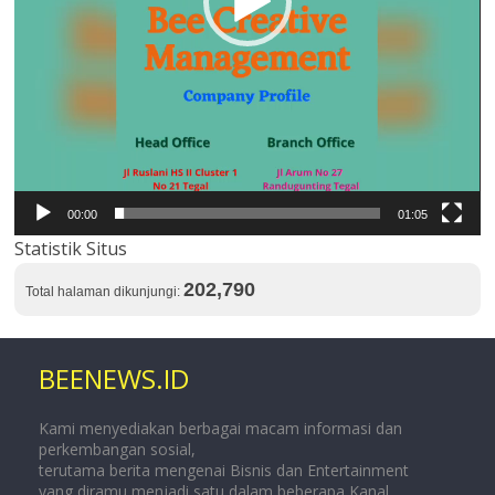
00:00
01:05
Statistik Situs
202,790
Total halaman dikunjungi:
BEENEWS.ID
Kami menyediakan berbagai macam informasi dan
perkembangan sosial,
terutama berita mengenai Bisnis dan Entertainment
yang diramu menjadi satu dalam beberapa Kanal.