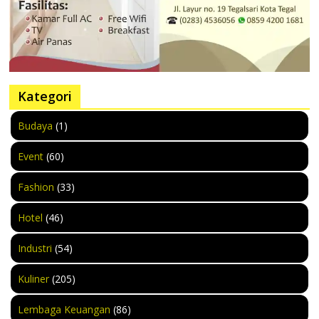
Kategori
Budaya
(1)
Event
(60)
Fashion
(33)
Hotel
(46)
Industri
(54)
Kuliner
(205)
Lembaga Keuangan
(86)