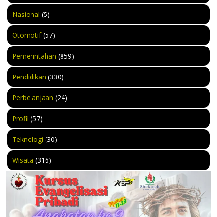
Nasional
(5)
Otomotif
(57)
Pemerintahan
(859)
Pendidikan
(330)
Perbelanjaan
(24)
Profil
(57)
Teknologi
(30)
Wisata
(316)