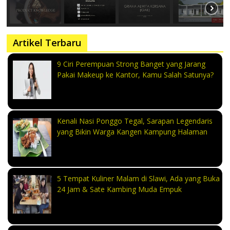
Artikel Terbaru
9 Ciri Perempuan Strong Banget yang Jarang
Pakai Makeup ke Kantor, Kamu Salah Satunya?
Kenali Nasi Ponggo Tegal, Sarapan Legendaris
yang Bikin Warga Kangen Kampung Halaman
5 Tempat Kuliner Malam di Slawi, Ada yang Buka
24 Jam & Sate Kambing Muda Empuk