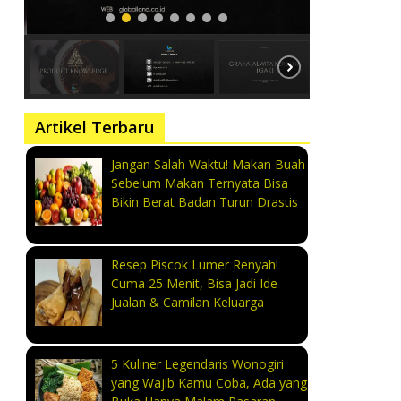
Artikel Terbaru
Jangan Salah Waktu! Makan Buah
Sebelum Makan Ternyata Bisa
Bikin Berat Badan Turun Drastis
Resep Piscok Lumer Renyah!
Cuma 25 Menit, Bisa Jadi Ide
Jualan & Camilan Keluarga
5 Kuliner Legendaris Wonogiri
yang Wajib Kamu Coba, Ada yang