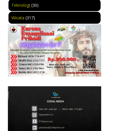
Teknologi
(30)
Wisata
(317)