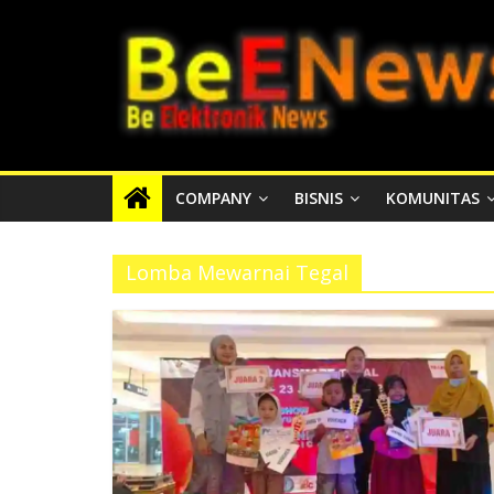
Skip
BEENEWS.ID
to
content
Media
Informasi
Lokal,
Nasional
COMPANY
BISNIS
KOMUNITAS
dan
Internasional
Lomba Mewarnai Tegal