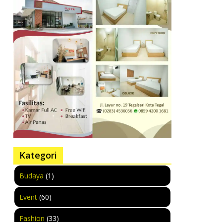
Kategori
Budaya
(1)
Event
(60)
Fashion
(33)