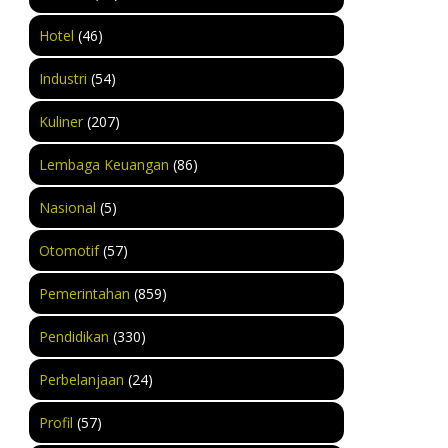
Hotel
(46)
Industri
(54)
Kuliner
(207)
Lembaga Keuangan
(86)
Nasional
(5)
Otomotif
(57)
Pemerintahan
(859)
Pendidikan
(330)
Perbelanjaan
(24)
Profil
(57)