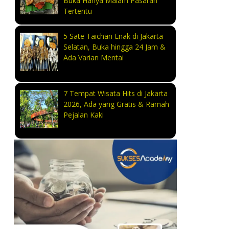
Buka Hanya Malam Pasaran
Tertentu
5 Sate Taichan Enak di Jakarta
Selatan, Buka hingga 24 Jam &
Ada Varian Mentai
7 Tempat Wisata Hits di Jakarta
2026, Ada yang Gratis & Ramah
Pejalan Kaki