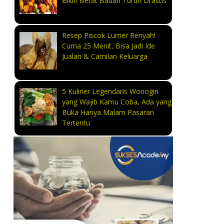
Bikin Berat Badan Turun Drastis
Resep Piscok Lumer Renyah!
Cuma 25 Menit, Bisa Jadi Ide
Jualan & Camilan Keluarga
5 Kuliner Legendaris Wonogiri
yang Wajib Kamu Coba, Ada yang
Buka Hanya Malam Pasaran
Tertentu