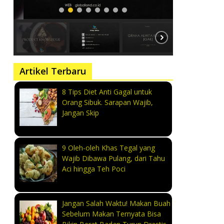
Artikel Terbaru
8 Tips Diet Anti Gagal untuk
Orang Sibuk. Sarapan Wajib,
Jangan Skip
9 Oleh-oleh Khas Tegal yang
Wajib Dibawa Pulang, dari Tahu
Aci hingga Teh Poci
Jangan Salah Waktu! Makan Buah
Sebelum Makan Ternyata Bisa