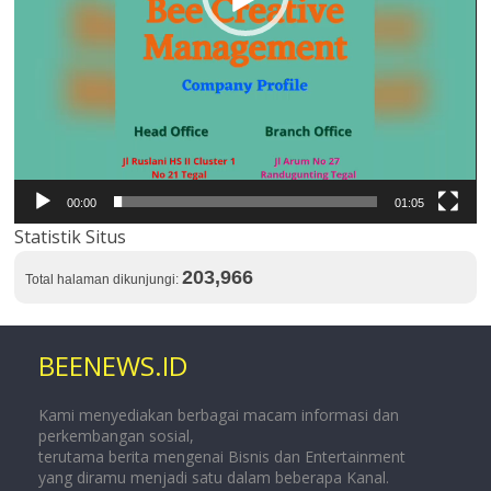
00:00
01:05
Statistik Situs
203,966
Total halaman dikunjungi:
BEENEWS.ID
Kami menyediakan berbagai macam informasi dan
perkembangan sosial,
terutama berita mengenai Bisnis dan Entertainment
yang diramu menjadi satu dalam beberapa Kanal.