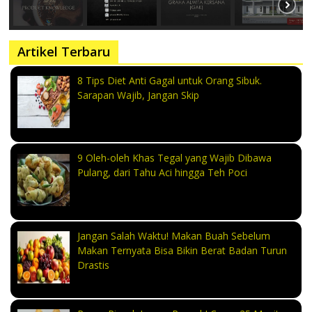
Artikel Terbaru
8 Tips Diet Anti Gagal untuk Orang Sibuk.
Sarapan Wajib, Jangan Skip
9 Oleh-oleh Khas Tegal yang Wajib Dibawa
Pulang, dari Tahu Aci hingga Teh Poci
Jangan Salah Waktu! Makan Buah Sebelum
Makan Ternyata Bisa Bikin Berat Badan Turun
Drastis