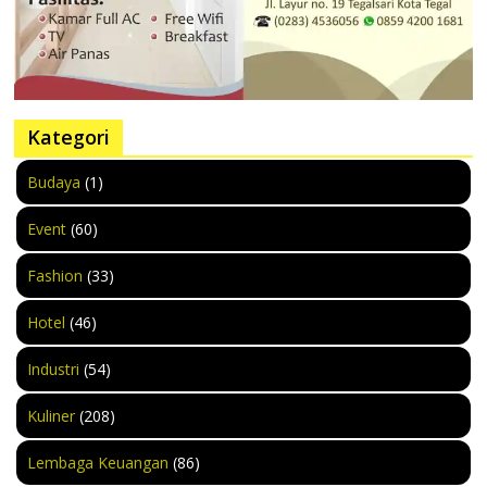
Kategori
Budaya
(1)
Event
(60)
Fashion
(33)
Hotel
(46)
Industri
(54)
Kuliner
(208)
Lembaga Keuangan
(86)