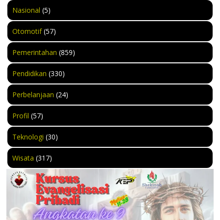
Nasional
(5)
Otomotif
(57)
Pemerintahan
(859)
Pendidikan
(330)
Perbelanjaan
(24)
Profil
(57)
Teknologi
(30)
Wisata
(317)