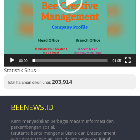
00:00
01:05
Statistik Situs
203,914
Total halaman dikunjungi:
BEENEWS.ID
Kami menyediakan berbagai macam informasi dan
perkembangan sosial,
terutama berita mengenai Bisnis dan Entertainment
yang diramu menjadi satu dalam beberapa Kanal.