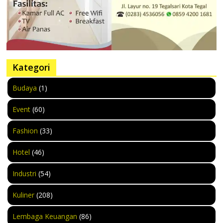
Kategori
Budaya
(1)
Event
(60)
Fashion
(33)
Hotel
(46)
Industri
(54)
Kuliner
(208)
Lembaga Keuangan
(86)