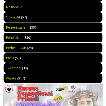
Nasional
(5)
Otomotif
(57)
Pemerintahan
(859)
Pendidikan
(330)
Perbelanjaan
(24)
Profil
(57)
Teknologi
(30)
Wisata
(317)