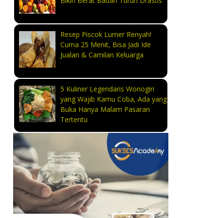
Bikin Berat Badan Turun Drastis
Resep Piscok Lumer Renyah!
Cuma 25 Menit, Bisa Jadi Ide
Jualan & Camilan Keluarga
5 Kuliner Legendaris Wonogiri
yang Wajib Kamu Coba, Ada yang
Buka Hanya Malam Pasaran
Tertentu