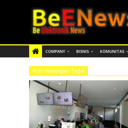
Skip
BEENEWS.ID
to
content
Media
Informasi
Lokal,
Nasional
COMPANY
BISNIS
KOMUNITAS
dan
Internasional
Kopi Kenangan Tegal