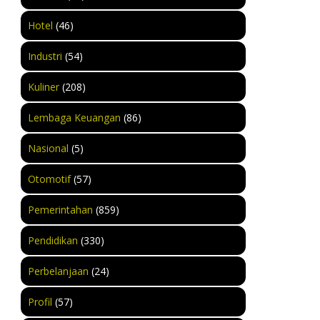
Hotel
(46)
Industri
(54)
Kuliner
(208)
Lembaga Keuangan
(86)
Nasional
(5)
Otomotif
(57)
Pemerintahan
(859)
Pendidikan
(330)
Perbelanjaan
(24)
Profil
(57)