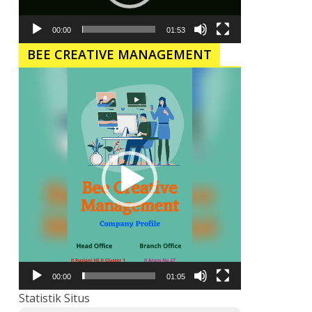
00:00
01:53
BEE CREATIVE MANAGEMENT
Pemutar
Video
00:00
01:05
Statistik Situs