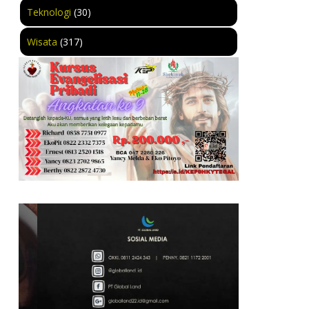
Teknologi
(30)
Wisata
(317)