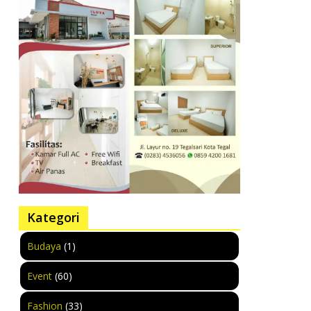
Kategori
Budaya
(1)
Event
(60)
Fashion
(33)