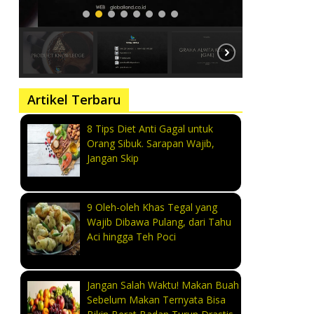
Artikel Terbaru
8 Tips Diet Anti Gagal untuk
Orang Sibuk. Sarapan Wajib,
Jangan Skip
9 Oleh-oleh Khas Tegal yang
Wajib Dibawa Pulang, dari Tahu
Aci hingga Teh Poci
Jangan Salah Waktu! Makan Buah
Sebelum Makan Ternyata Bisa