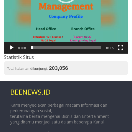
00:00
01:05
Statistik Situs
203,056
Total halaman dikunjungi:
BEENEWS.ID
Kami menyediakan berbagai macam informasi dan
perkembangan sosial,
terutama berita mengenai Bisnis dan Entertainment
yang diramu menjadi satu dalam beberapa Kanal.