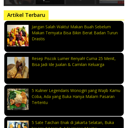
Artikel Terbaru
Jangan Salah Waktu! Makan Buah Sebelum
Makan Ternyata Bisa Bikin Berat Badan Turun
Drastis
Resep Piscok Lumer Renyah! Cuma 25 Menit,
Bisa Jadi Ide Jualan & Camilan Keluarga
5 Kuliner Legendaris Wonogiri yang Wajib Kamu
Coba, Ada yang Buka Hanya Malam Pasaran
Tertentu
5 Sate Taichan Enak di Jakarta Selatan, Buka