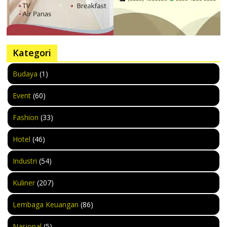
Kategori
Budaya
(1)
Event
(60)
Fashion
(33)
Hotel
(46)
Industri
(54)
Kuliner
(207)
Lembaga Keuangan
(86)
Nasional
(5)