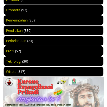
Otomotif
(57)
Pemerintahan
(859)
Pendidikan
(330)
Perbelanjaan
(24)
Profil
(57)
Teknologi
(30)
Wisata
(317)