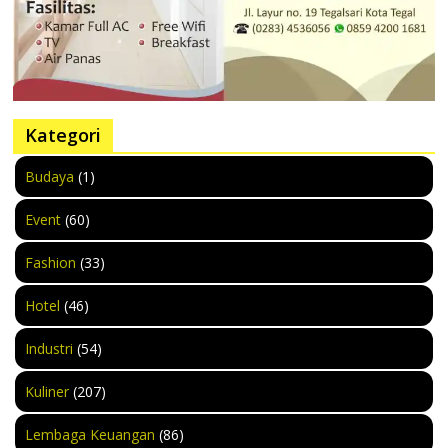
Kategori
Budaya
(1)
Event
(60)
Fashion
(33)
Hotel
(46)
Industri
(54)
Kuliner
(207)
Lembaga Keuangan
(86)