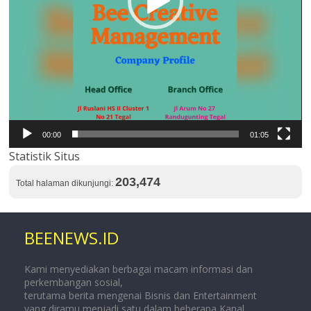
00:00
01:05
Statistik Situs
203,474
Total halaman dikunjungi:
BEENEWS.ID
Kami menyediakan berbagai macam informasi dan
perkembangan sosial,
terutama berita mengenai Bisnis dan Entertainment
yang diramu menjadi satu dalam beberapa Kanal.