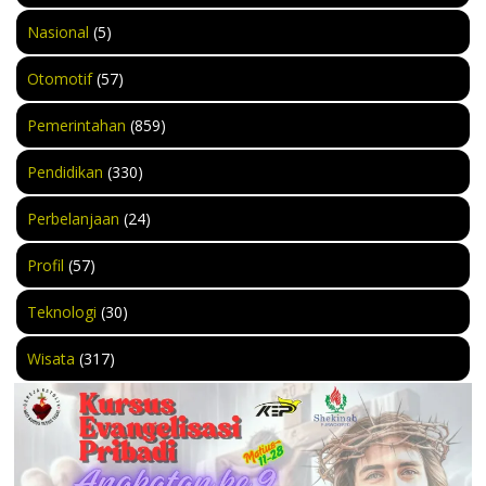
Nasional
(5)
Otomotif
(57)
Pemerintahan
(859)
Pendidikan
(330)
Perbelanjaan
(24)
Profil
(57)
Teknologi
(30)
Wisata
(317)