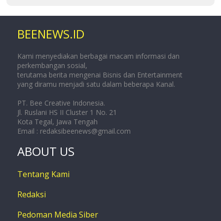
BEENEWS.ID
Kami menyediakan berbagai macam informasi dan
perkembangan sosial,
terutama berita mengenai Bisnis dan Entertainment
yang diramu menjadi satu dalam beberapa Kanal.
PT. Bee Creative Indonesia.
Jl. Ruslani HS II Cluster 1 No. 21
Kota Tegal, Jawa Tengah
Email :
redaksibeenews@gmail.com
ABOUT US
Tentang Kami
Redaksi
Pedoman Media Siber