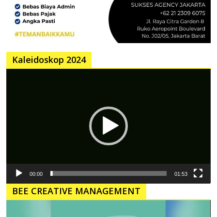
Kaleidoskop 2024
Pemutar
Video
00:00
01:53
BEE CREATIVE MANAGEMENT
Pemutar
Video