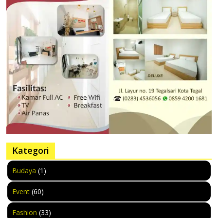
Kategori
Budaya
(1)
Event
(60)
Fashion
(33)