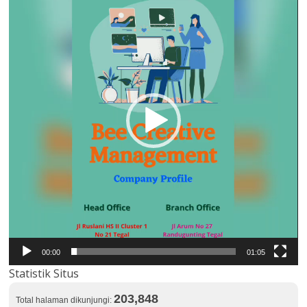
00:00
01:05
Statistik Situs
203,848
Total halaman dikunjungi: