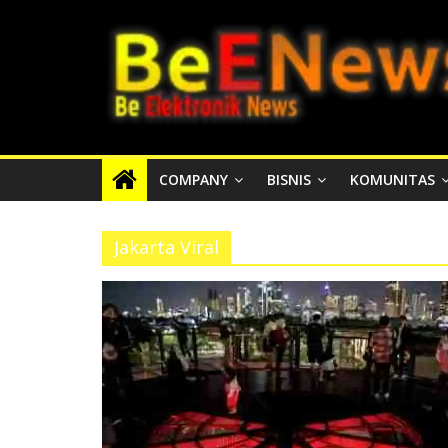
Skip
BEENEWS.ID
to
content
Media
Informasi
Lokal,
Nasional
COMPANY
BISNIS
KOMUNITAS
dan
Internasional
Jakarta Viral