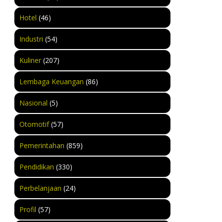
Hotel
(46)
Industri
(54)
Kuliner
(207)
Lembaga Keuangan
(86)
Nasional
(5)
Otomotif
(57)
Pemerintahan
(859)
Pendidikan
(330)
Perbelanjaan
(24)
Profil
(57)