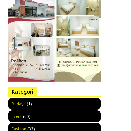
Kategori
Budaya
(1)
Event
(60)
Fashion
(33)