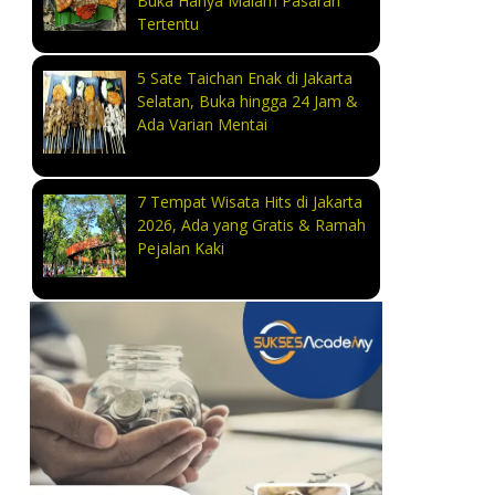
Buka Hanya Malam Pasaran
Tertentu
5 Sate Taichan Enak di Jakarta
Selatan, Buka hingga 24 Jam &
Ada Varian Mentai
7 Tempat Wisata Hits di Jakarta
2026, Ada yang Gratis & Ramah
Pejalan Kaki