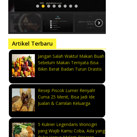
Artikel Terbaru
Jangan Salah Waktu! Makan Buah
Sebelum Makan Ternyata Bisa
Bikin Berat Badan Turun Drastis
Resep Piscok Lumer Renyah!
Cuma 25 Menit, Bisa Jadi Ide
Jualan & Camilan Keluarga
5 Kuliner Legendaris Wonogiri
yang Wajib Kamu Coba, Ada yang