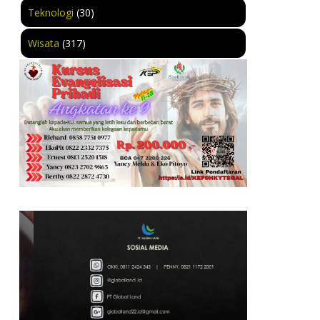
Teknologi
(30)
Wisata
(317)