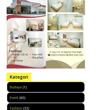
Kategori
Budaya
(1)
Event
(60)
Fashion
(33)