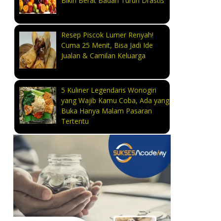
Bikin Berat Badan Turun Drastis
Resep Piscok Lumer Renyah!
Cuma 25 Menit, Bisa Jadi Ide
Jualan & Camilan Keluarga
5 Kuliner Legendaris Wonogiri
yang Wajib Kamu Coba, Ada yang
Buka Hanya Malam Pasaran
Tertentu