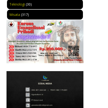
Teknologi
(30)
Wisata
(317)