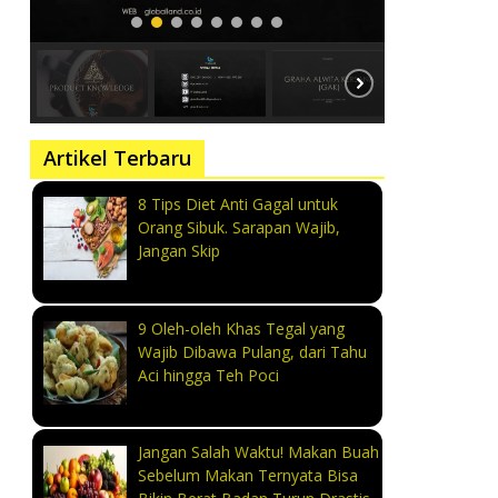
Artikel Terbaru
8 Tips Diet Anti Gagal untuk
Orang Sibuk. Sarapan Wajib,
Jangan Skip
9 Oleh-oleh Khas Tegal yang
Wajib Dibawa Pulang, dari Tahu
Aci hingga Teh Poci
Jangan Salah Waktu! Makan Buah
Sebelum Makan Ternyata Bisa