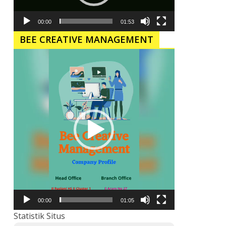
00:00
01:53
BEE CREATIVE MANAGEMENT
Pemutar
Video
00:00
01:05
Statistik Situs