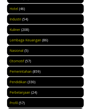
Hotel
(46)
Industri
(54)
Kuliner
(208)
Lembaga Keuangan
(86)
Nasional
(5)
Otomotif
(57)
Pemerintahan
(859)
Pendidikan
(330)
Perbelanjaan
(24)
Profil
(57)