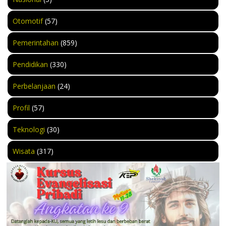
Otomotif
(57)
Pemerintahan
(859)
Pendidikan
(330)
Perbelanjaan
(24)
Profil
(57)
Teknologi
(30)
Wisata
(317)