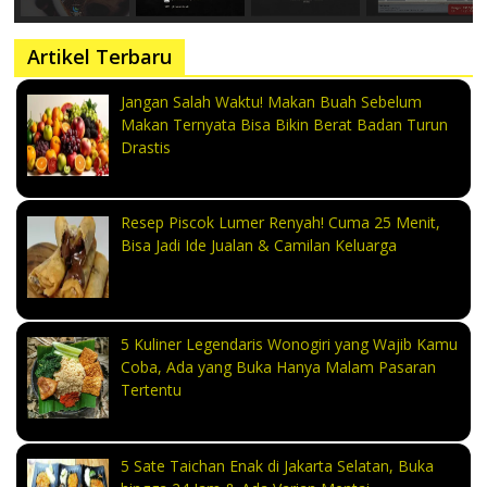
Artikel Terbaru
Jangan Salah Waktu! Makan Buah Sebelum
Makan Ternyata Bisa Bikin Berat Badan Turun
Drastis
Resep Piscok Lumer Renyah! Cuma 25 Menit,
Bisa Jadi Ide Jualan & Camilan Keluarga
5 Kuliner Legendaris Wonogiri yang Wajib Kamu
Coba, Ada yang Buka Hanya Malam Pasaran
Tertentu
5 Sate Taichan Enak di Jakarta Selatan, Buka