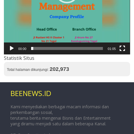
00:00
01:05
Statistik Situs
202,973
Total halaman dikunjungi:
BEENEWS.ID
Kami menyediakan berbagai macam informasi dan
perkembangan sosial,
terutama berita mengenai Bisnis dan Entertainment
yang diramu menjadi satu dalam beberapa Kanal.