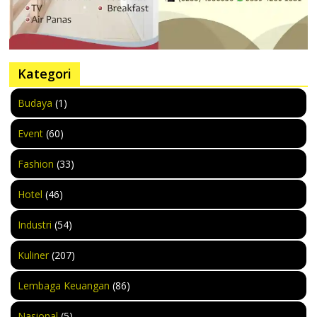
Kategori
Budaya
(1)
Event
(60)
Fashion
(33)
Hotel
(46)
Industri
(54)
Kuliner
(207)
Lembaga Keuangan
(86)
Nasional
(5)