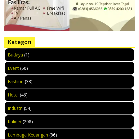
Kategori
Budaya
(1)
Event
(60)
Fashion
(33)
Hotel
(46)
Industri
(54)
Kuliner
(208)
Lembaga Keuangan
(86)