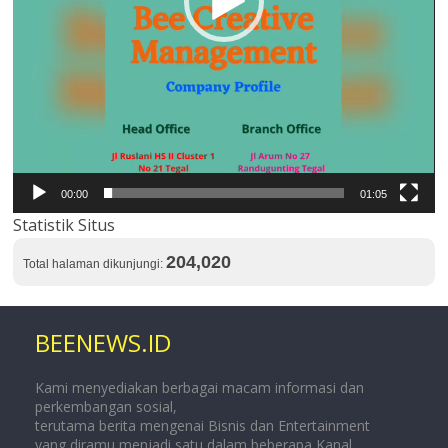
00:00
01:05
Statistik Situs
204,020
Total halaman dikunjungi:
BEENEWS.ID
Kami menyediakan berbagai macam informasi dan
perkembangan sosial,
terutama berita mengenai Bisnis dan Entertainment
yang diramu menjadi satu dalam beberapa Kanal.