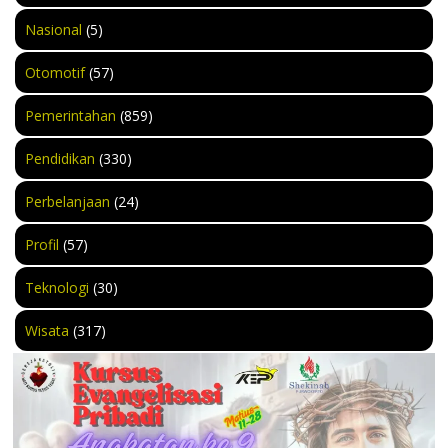
Nasional
(5)
Otomotif
(57)
Pemerintahan
(859)
Pendidikan
(330)
Perbelanjaan
(24)
Profil
(57)
Teknologi
(30)
Wisata
(317)