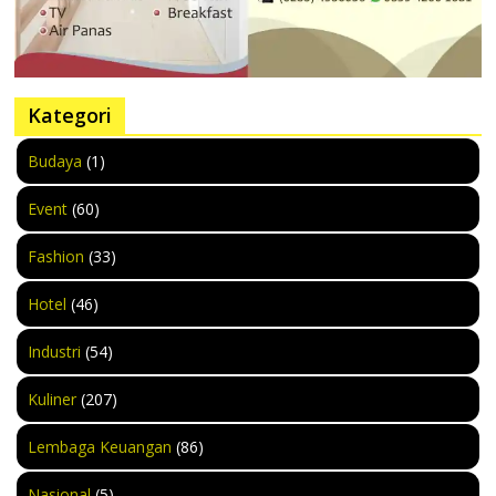
Kategori
Budaya
(1)
Event
(60)
Fashion
(33)
Hotel
(46)
Industri
(54)
Kuliner
(207)
Lembaga Keuangan
(86)
Nasional
(5)