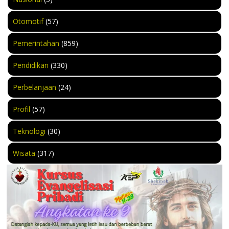
Otomotif
(57)
Pemerintahan
(859)
Pendidikan
(330)
Perbelanjaan
(24)
Profil
(57)
Teknologi
(30)
Wisata
(317)