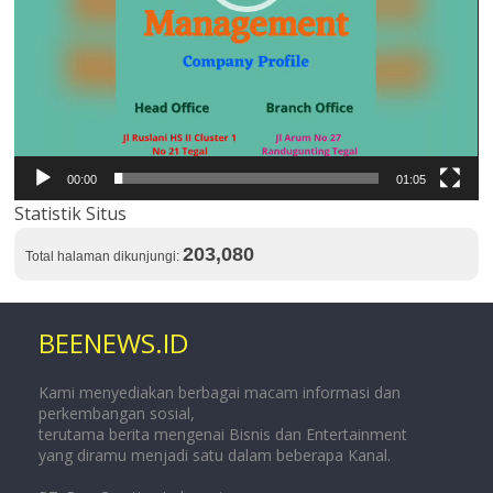
00:00
01:05
Statistik Situs
203,080
Total halaman dikunjungi:
BEENEWS.ID
Kami menyediakan berbagai macam informasi dan
perkembangan sosial,
terutama berita mengenai Bisnis dan Entertainment
yang diramu menjadi satu dalam beberapa Kanal.