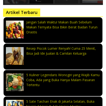
Artikel Terbaru
Jangan Salah Waktu! Makan Buah Sebelum
Makan Ternyata Bisa Bikin Berat Badan Turun
Drastis
Resep Piscok Lumer Renyah! Cuma 25 Menit,
Bisa Jadi Ide Jualan & Camilan Keluarga
5 Kuliner Legendaris Wonogiri yang Wajib Kamu
Coba, Ada yang Buka Hanya Malam Pasaran
Tertentu
5 Sate Taichan Enak di Jakarta Selatan, Buka