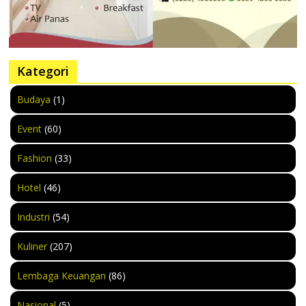
Kategori
Budaya
(1)
Event
(60)
Fashion
(33)
Hotel
(46)
Industri
(54)
Kuliner
(207)
Lembaga Keuangan
(86)
Nasional
(5)