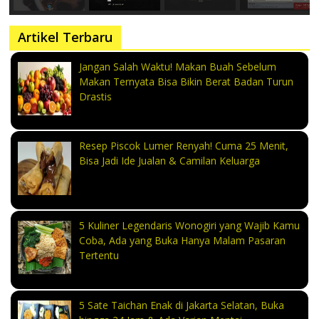
Artikel Terbaru
Jangan Salah Waktu! Makan Buah Sebelum
Makan Ternyata Bisa Bikin Berat Badan Turun
Drastis
Resep Piscok Lumer Renyah! Cuma 25 Menit,
Bisa Jadi Ide Jualan & Camilan Keluarga
5 Kuliner Legendaris Wonogiri yang Wajib Kamu
Coba, Ada yang Buka Hanya Malam Pasaran
Tertentu
5 Sate Taichan Enak di Jakarta Selatan, Buka