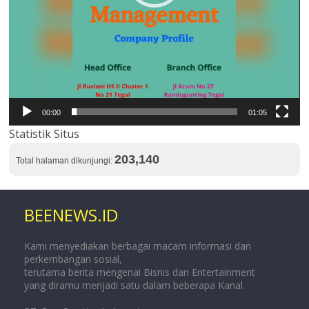
00:00
01:05
Statistik Situs
203,140
Total halaman dikunjungi:
BEENEWS.ID
Kami menyediakan berbagai macam informasi dan
perkembangan sosial,
terutama berita mengenai Bisnis dan Entertainment
yang diramu menjadi satu dalam beberapa Kanal.