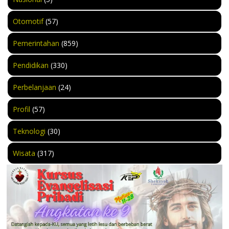
Otomotif
(57)
Pemerintahan
(859)
Pendidikan
(330)
Perbelanjaan
(24)
Profil
(57)
Teknologi
(30)
Wisata
(317)