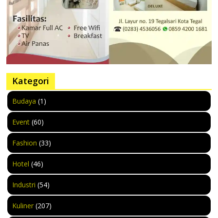
Kategori
Budaya
(1)
Event
(60)
Fashion
(33)
Hotel
(46)
Industri
(54)
Kuliner
(207)