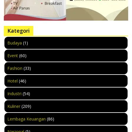
Kategori
Budaya
(1)
Event
(60)
Fashion
(33)
Hotel
(46)
Industri
(54)
Kuliner
(209)
Lembaga Keuangan
(86)
Nasional
(5)