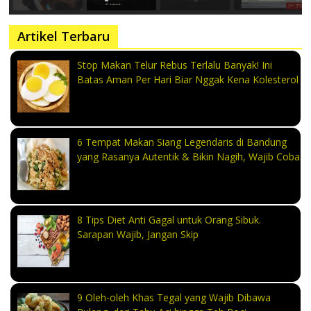
Artikel Terbaru
Stop Makan Telur Rebus Terlalu Banyak! Ini
Batas Aman Per Hari Biar Nggak Kena Kolesterol
6 Tempat Makan Siang Legendaris di Bandung
yang Rasanya Autentik & Bikin Nagih, Wajib Coba
8 Tips Diet Anti Gagal untuk Orang Sibuk.
Sarapan Wajib, Jangan Skip
9 Oleh-oleh Khas Tegal yang Wajib Dibawa