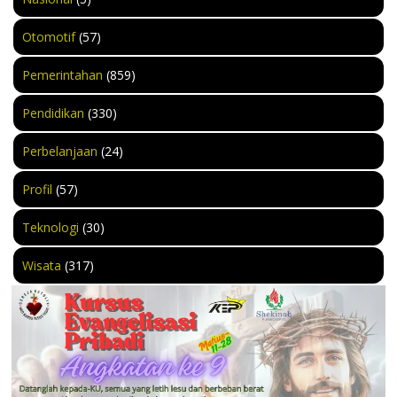
Otomotif
(57)
Pemerintahan
(859)
Pendidikan
(330)
Perbelanjaan
(24)
Profil
(57)
Teknologi
(30)
Wisata
(317)