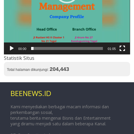
00:00
01:05
Statistik Situs
204,443
Total halaman dikunjungi:
BEENEWS.ID
Kami menyediakan berbagai macam informasi dan
perkembangan sosial,
terutama berita mengenai Bisnis dan Entertainment
yang diramu menjadi satu dalam beberapa Kanal.