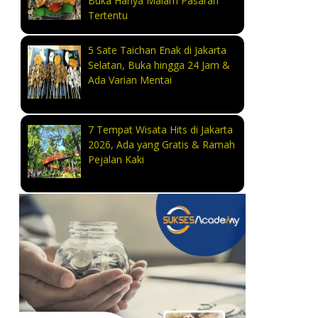
Buka Hanya Malam Pasaran
Tertentu
5 Sate Taichan Enak di Jakarta
Selatan, Buka hingga 24 Jam &
Ada Varian Mentai
7 Tempat Wisata Hits di Jakarta
2026, Ada yang Gratis & Ramah
Pejalan Kaki