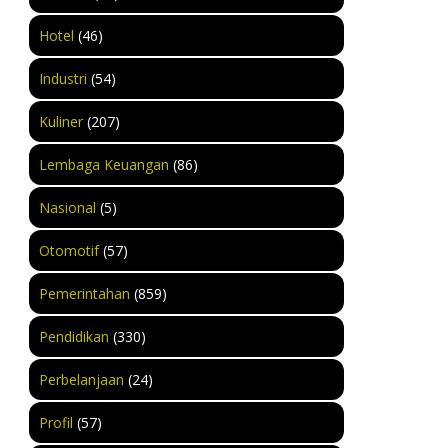
Hotel
(46)
Industri
(54)
Kuliner
(207)
Lembaga Keuangan
(86)
Nasional
(5)
Otomotif
(57)
Pemerintahan
(859)
Pendidikan
(330)
Perbelanjaan
(24)
Profil
(57)