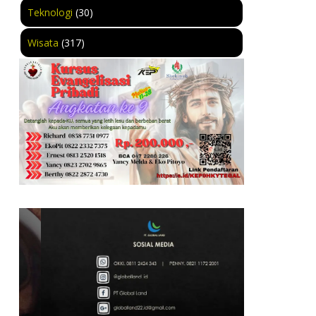
Teknologi
(30)
Wisata
(317)