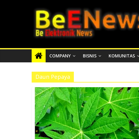
Skip
BEENEWS.ID
to
content
Media
Informasi
Lokal,
Nasional
COMPANY
BISNIS
KOMUNITAS
dan
Internasional
Daun Pepaya