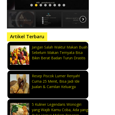
Artikel Terbaru
Jangan Salah Waktu! Makan Buah
Sebelum Makan Ternyata Bisa
Bikin Berat Badan Turun Drastis
Resep Piscok Lumer Renyah!
Cuma 25 Menit, Bisa Jadi Ide
Jualan & Camilan Keluarga
5 Kuliner Legendaris Wonogiri
yang Wajib Kamu Coba, Ada yang