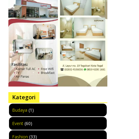
Kategori
Budaya
(1)
Event
(60)
Fashion
(33)