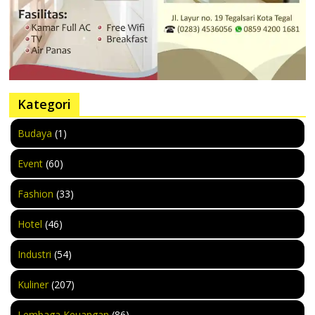
Kategori
Budaya
(1)
Event
(60)
Fashion
(33)
Hotel
(46)
Industri
(54)
Kuliner
(207)
Lembaga Keuangan
(86)