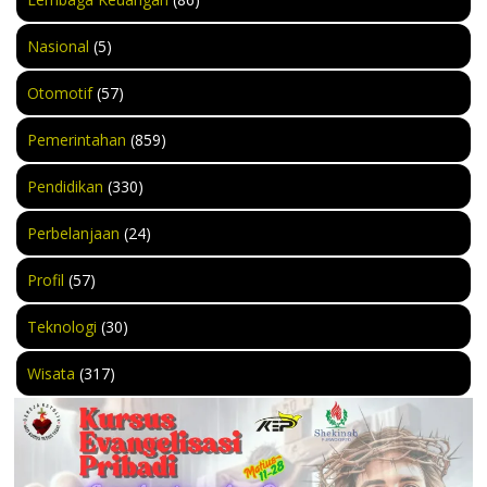
Nasional
(5)
Otomotif
(57)
Pemerintahan
(859)
Pendidikan
(330)
Perbelanjaan
(24)
Profil
(57)
Teknologi
(30)
Wisata
(317)