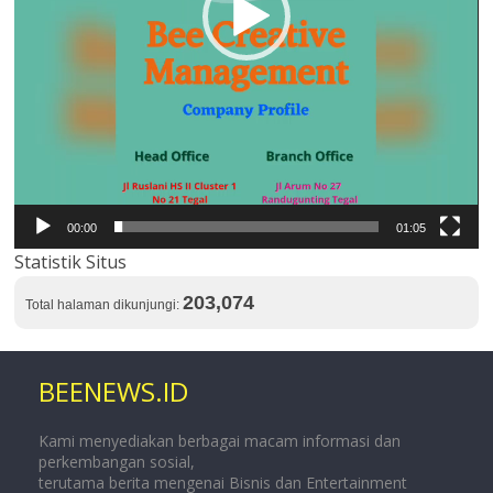
00:00
01:05
Statistik Situs
203,074
Total halaman dikunjungi:
BEENEWS.ID
Kami menyediakan berbagai macam informasi dan
perkembangan sosial,
terutama berita mengenai Bisnis dan Entertainment