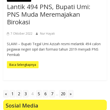
Lantik 494 PNS, Bupati Umi:
PNS Muda Meremajakan
Birokasi
7 Oktober 2022
Nur Hayati
SLAWI – Bupati Tegal Umi Azizah resmi melantik 494 calon
pegawai negeri sipil dari formasi tahun 2019 menjadi PNS
Pemkab
Baca Selengkapnya
«
1
2
3
4
5
6
7
...
20
»
Sosial Media