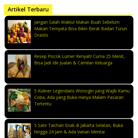
Artikel Terbaru
Jangan Salah Waktu! Makan Buah Sebelum
Makan Ternyata Bisa Bikin Berat Badan Turun
Drastis
Resep Piscok Lumer Renyah! Cuma 25 Menit,
Bisa Jadi Ide Jualan & Camilan Keluarga
5 Kuliner Legendaris Wonogiri yang Wajib Kamu
Coba, Ada yang Buka Hanya Malam Pasaran
Tertentu
5 Sate Taichan Enak di Jakarta Selatan, Buka
hingga 24 Jam & Ada Varian Mentai