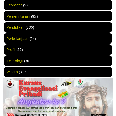
Otomotif
(57)
Pemerintahan
(859)
Pendidikan
(330)
Perbelanjaan
(24)
Profil
(57)
Teknologi
(30)
Wisata
(317)