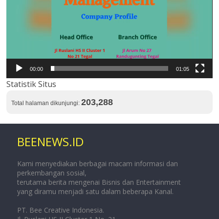
00:00
01:05
Statistik Situs
203,288
Total halaman dikunjungi:
BEENEWS.ID
Kami menyediakan berbagai macam informasi dan
perkembangan sosial,
terutama berita mengenai Bisnis dan Entertainment
yang diramu menjadi satu dalam beberapa Kanal.
PT. Bee Creative Indonesia.