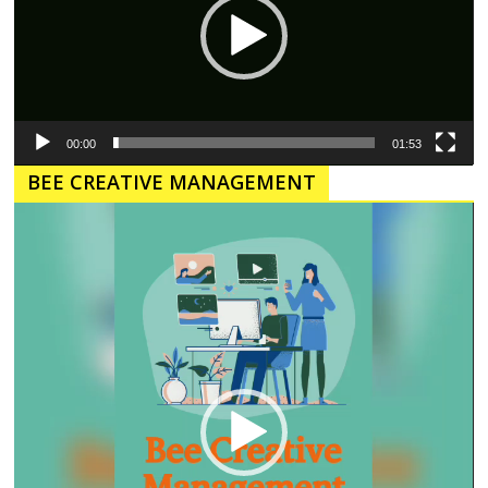
00:00
01:53
BEE CREATIVE MANAGEMENT
Pemutar
Video