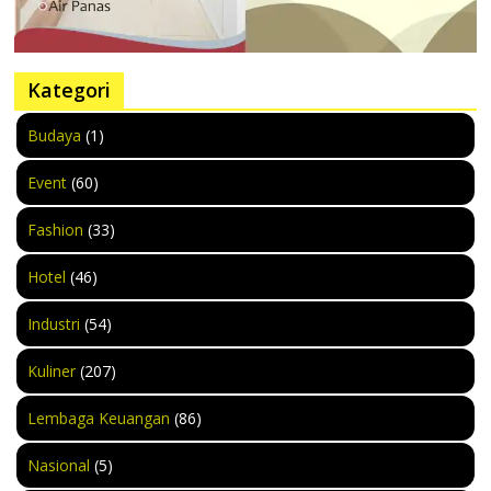
Kategori
Budaya
(1)
Event
(60)
Fashion
(33)
Hotel
(46)
Industri
(54)
Kuliner
(207)
Lembaga Keuangan
(86)
Nasional
(5)