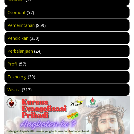
Otomotif
(57)
Pemerintahan
(859)
Pendidikan
(330)
Perbelanjaan
(24)
Profil
(57)
Teknologi
(30)
Wisata
(317)