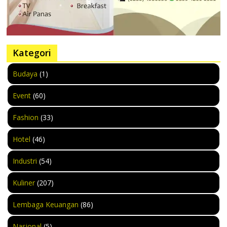
Kategori
Budaya
(1)
Event
(60)
Fashion
(33)
Hotel
(46)
Industri
(54)
Kuliner
(207)
Lembaga Keuangan
(86)
Nasional
(5)