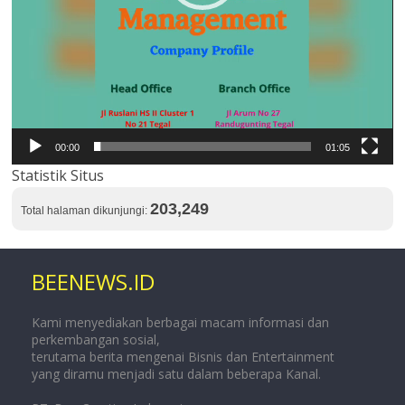
00:00
01:05
Statistik Situs
203,249
Total halaman dikunjungi:
BEENEWS.ID
Kami menyediakan berbagai macam informasi dan
perkembangan sosial,
terutama berita mengenai Bisnis dan Entertainment
yang diramu menjadi satu dalam beberapa Kanal.