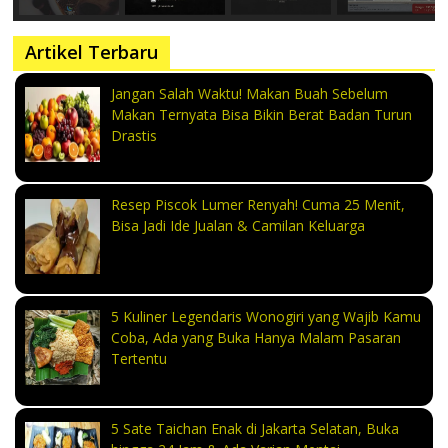
Artikel Terbaru
Jangan Salah Waktu! Makan Buah Sebelum
Makan Ternyata Bisa Bikin Berat Badan Turun
Drastis
Resep Piscok Lumer Renyah! Cuma 25 Menit,
Bisa Jadi Ide Jualan & Camilan Keluarga
5 Kuliner Legendaris Wonogiri yang Wajib Kamu
Coba, Ada yang Buka Hanya Malam Pasaran
Tertentu
5 Sate Taichan Enak di Jakarta Selatan, Buka