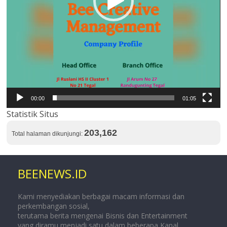
00:00
01:05
Statistik Situs
203,162
Total halaman dikunjungi:
BEENEWS.ID
Kami menyediakan berbagai macam informasi dan
perkembangan sosial,
terutama berita mengenai Bisnis dan Entertainment
yang diramu menjadi satu dalam beberapa Kanal.