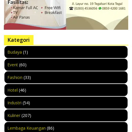
Kategori
Budaya
(1)
Event
(60)
Fashion
(33)
Hotel
(46)
Industri
(54)
Kuliner
(207)
Lembaga Keuangan
(86)