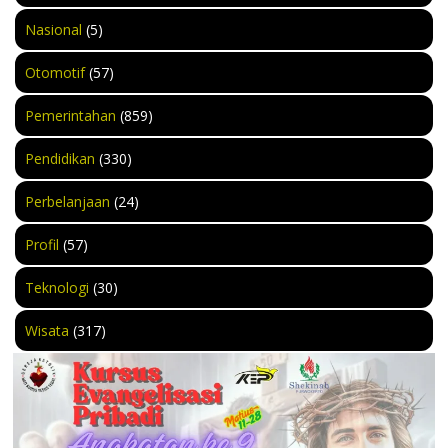
Nasional
(5)
Otomotif
(57)
Pemerintahan
(859)
Pendidikan
(330)
Perbelanjaan
(24)
Profil
(57)
Teknologi
(30)
Wisata
(317)